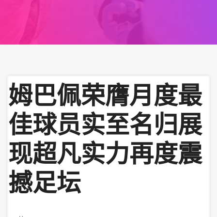
姆巴佩荣膺月度最
佳球员实至名归展
现超凡实力再度震
撼足坛