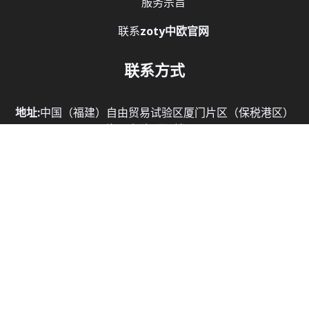
服务宗旨
联系
zoty中欧官网
联系方式
地址:
中国（福建）自由贸易试验区厦门片区（保税港区）
海景东路2号5楼A区
电话:
18910975529
邮箱:
lurking@126.com
邮箱订阅
提交