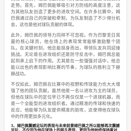
走势。首先，姆巴佩能够吸引对方防线的高度注意，这
为其他队友创造了更多的进攻空间。在许多比赛中，姆
巴佩通过自己的突破和牵制，为队友制造了不少得分机
会，这也是他对球队贡献的体现。
此外，姆巴佩的领导力同样不可忽视。作为巴黎圣日耳
曼的核心球员，他在场上的表现常常能够激励整个团
队。在关键时刻，他总能挺身而出，带领队友共同迎接
挑战。无论是在进攻组织还是防守反击中，姆巴佩总能
起到承上启下的作用。尤其是在一些强强对话中，他总
能以出色的表现影响比赛的节奏，为球队的胜利立下赫
赫战功。
不仅如此，姆巴佩在比赛中的视野和传球能力也大大增
强了他的团队贡献。虽然他是一名以进攻为主的球员，
但他在球队中的定位早已不再仅仅是一个进球机器，而
是一个全能型的进攻组织者。通过精准的传球和快速的
反应，他能够为队友提供精准的助攻，这使得他在球队
中的作用更加多元化。
3、姆巴佩震撼足坛的表现与未来前景姆巴佩之所以能够再次震撼
足坛，不仅因为他在球场上的超凡表现，更因为他始终保持着对