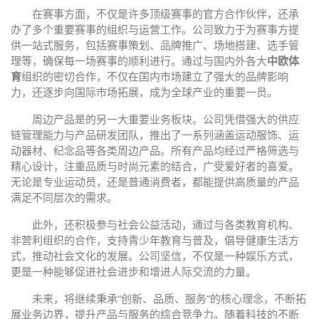
在赛事方面，不仅是许多顶级赛事的官方合作伙伴，还承
办了多个重要赛事的组织与运营工作。公司致力于为赛事方提
供一站式服务，包括赛事策划、品牌推广、场地搭建、选手管
理等，确保每一场赛事的顺利进行。通过与国内外各大
中欧体
育
组织的密切合作，不仅在国内市场建立了强大的品牌影响
力，还逐步向国际市场拓展，成为全球产业的重要一员。
周边产品是的另一大重要业务板块。公司凭借强大的供应
链管理能力与产品研发团队，推出了一系列涵盖运动服饰、运
动器材、纪念品等各类周边产品。所有产品均经过严格筛选与
精心设计，注重品质与时尚元素的结合，广受爱好者的喜爱。
无论是专业运动员，还是普通消费者，都能提供高质量的产品
满足不同层次的需求。
此外，还积极参与社会公益活动，通过与各类教育机构、
非营利组织的合作，支持青少年教育与普及，倡导健康生活方
式，推动社会文化的发展。公司坚信，不仅是一种娱乐方式，
更是一种能够促进社会进步和增进人际交流的力量。
未来，将继续秉承“创新、品质、服务”的核心理念，不断拓
展业务边界，提升产品与服务的综合竞争力。随着科技的不断